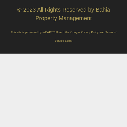
© 2023 All Rights Reserved by Bahia
Property Management
This site is protected by reCAPTCHA and the Google
Privacy Policy
and
Terms of
Service
apply.